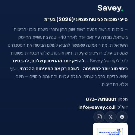
סייבי סוכנות לביטוח פנסיוני (2026) בע״מ
— סוכנות מורשה מטעם רשות שוק ההון וחברי לשכת סוכני הביטוח
בישראל. נוסדה ע״י זאב יופה לאחר 40+ שנה בתעשיית ההייטק
הישראלית, מתוך אמונה שאפשר להביא לעולם הביטוח את הסטנדרט
שמכתיב עולם ההייטק: שקיפות, דיוק והוגנות. שלוש הבטחות פשוטות
לכל לקוח של Savey —
להפיק יותר מהחיסכון שלכם
,
להבטיח
כיסוי טוב יותר למשפחה
, ו
לשלם רק את המינימום ההכרחי
. ייעוץ
אישי, בדיקת כפל ביטוחים, הוזלת עלויות והתאמת כיסויים — חינם
וללא התחייבות.
טלפון:
073-7818001
דוא"ל:
info@savey.co.il