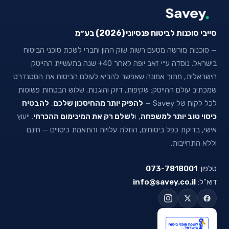
סייבי סוכנות לביטוח פנסיוני (2026) בע״מ
— סוכנות מורשה מטעם רשות שוק ההון וחברי לשכת סוכני הביטוח
בישראל. נוסדה ע״י זאב יופה לאחר 40+ שנה בתעשיית ההייטק
הישראלית, מתוך אמונה שאפשר להביא לעולם הביטוח את הסטנדרט
שמכתיב עולם ההייטק: שקיפות, דיוק והוגנות. שלוש הבטחות פשוטות
לכל לקוח של Savey —
להפיק יותר מהחיסכון שלכם
,
להבטיח
כיסוי טוב יותר למשפחה
, ו
לשלם רק את המינימום ההכרחי
. ייעוץ
אישי, בדיקת כפל ביטוחים, הוזלת עלויות והתאמת כיסויים — חינם
וללא התחייבות.
טלפון:
073-7818001
דוא"ל:
info@savey.co.il