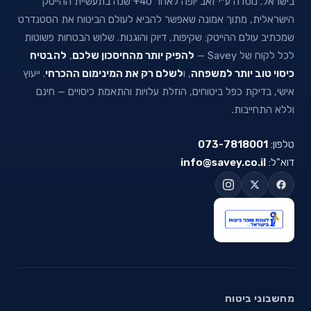
בישראל. נוסדה ע״י זאב יופה לאחר 40+ שנה בתעשיית ההייטק
הישראלית, מתוך אמונה שאפשר להביא לעולם הביטוח את הסטנדרט
שמכתיב עולם ההייטק: שקיפות, דיוק והוגנות. שלוש הבטחות פשוטות
לכל לקוח של Savey —
להפיק יותר מהחיסכון שלכם
,
להבטיח
כיסוי טוב יותר למשפחה
, ו
לשלם רק את המינימום ההכרחי
. ייעוץ
אישי, בדיקת כפל ביטוחים, הוזלת עלויות והתאמת כיסויים — חינם
וללא התחייבות.
טלפון:
073-7818001
דוא"ל:
info@savey.co.il
מחשבוני ביטוח