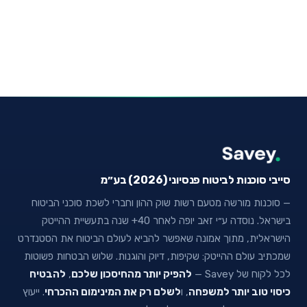
סייבי סוכנות לביטוח פנסיוני (2026) בע״מ
— סוכנות מורשה מטעם רשות שוק ההון וחברי לשכת סוכני הביטוח
בישראל. נוסדה ע״י זאב יופה לאחר 40+ שנה בתעשיית ההייטק
הישראלית, מתוך אמונה שאפשר להביא לעולם הביטוח את הסטנדרט
שמכתיב עולם ההייטק: שקיפות, דיוק והוגנות. שלוש הבטחות פשוטות
לכל לקוח של Savey —
להפיק יותר מהחיסכון שלכם
,
להבטיח
כיסוי טוב יותר למשפחה
, ו
לשלם רק את המינימום ההכרחי
. ייעוץ