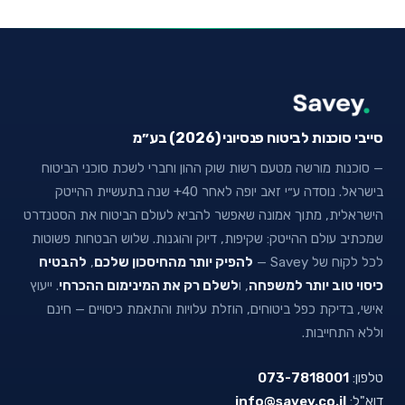
סייבי סוכנות לביטוח פנסיוני (2026) בע״מ
— סוכנות מורשה מטעם רשות שוק ההון וחברי לשכת סוכני הביטוח
בישראל. נוסדה ע״י זאב יופה לאחר 40+ שנה בתעשיית ההייטק
הישראלית, מתוך אמונה שאפשר להביא לעולם הביטוח את הסטנדרט
שמכתיב עולם ההייטק: שקיפות, דיוק והוגנות. שלוש הבטחות פשוטות
לכל לקוח של Savey —
להפיק יותר מהחיסכון שלכם
,
להבטיח
כיסוי טוב יותר למשפחה
, ו
לשלם רק את המינימום ההכרחי
. ייעוץ
אישי, בדיקת כפל ביטוחים, הוזלת עלויות והתאמת כיסויים — חינם
וללא התחייבות.
טלפון:
073-7818001
דוא"ל:
info@savey.co.il