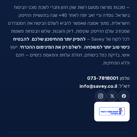
— סוכנות מורשה מטעם רשות שוק ההון וחברי לשכת סוכני הביטוח
בישראל. נוסדה ע״י זאב יופה לאחר 40+ שנה בתעשיית ההייטק
הישראלית, מתוך אמונה שאפשר להביא לעולם הביטוח את הסטנדרט
שמכתיב עולם ההייטק: שקיפות, דיוק והוגנות. שלוש הבטחות פשוטות
לכל לקוח של Savey —
להפיק יותר מהחיסכון שלכם
,
להבטיח
כיסוי טוב יותר למשפחה
, ו
לשלם רק את המינימום ההכרחי
. ייעוץ
אישי, בדיקת כפל ביטוחים, הוזלת עלויות והתאמת כיסויים — חינם
וללא התחייבות.
טלפון:
073-7818001
דוא"ל:
info@savey.co.il