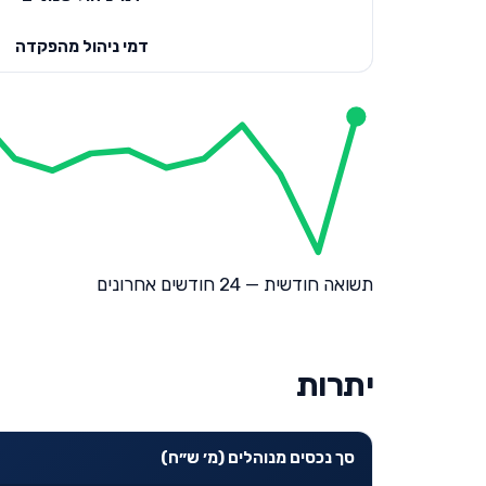
דמי ניהול מהפקדה
תשואה חודשית — 24 חודשים אחרונים
יתרות
סך נכסים מנוהלים (מ׳ ש״ח)