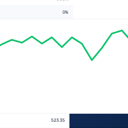
0%
523.35