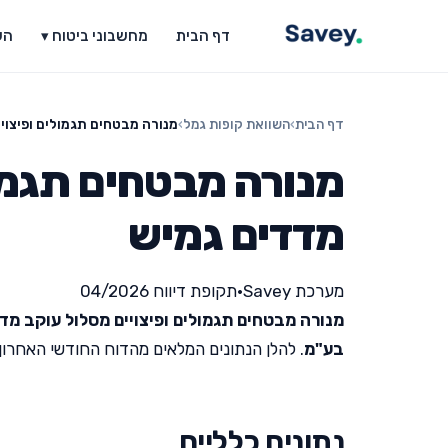
דף הבית
מחשבוני ביטוח ▾
הש
דף הבית
›
השוואת קופות גמל
›
מנורה מבטחים תגמולים ופיצוי
מנורה מבטחים תגמול
מדדים גמיש
מערכת Savey
•
תקופת דיווח 04/2026
מנורה מבטחים תגמולים ופיצויים מסלול עוקב מד
בע"מ
. להלן הנתונים המלאים מהדוח החודשי האחרון שפור
נתונים כלליים