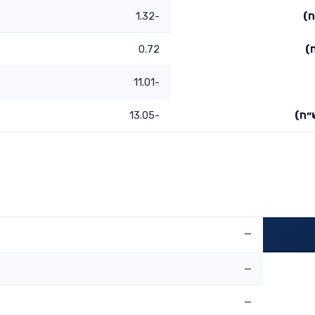
ח)
-1.32
)
0.72
-11.01
״ח)
-13.05
—
—
—