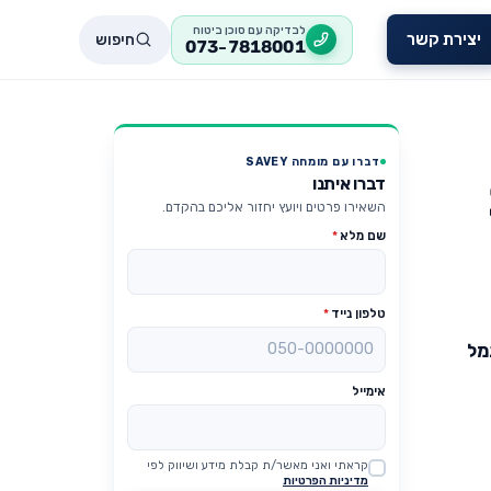
לבדיקה עם סוכן ביטוח
חיפוש
יצירת קשר
073-7818001
דברו עם מומחה SAVEY
דברו איתנו
השאירו פרטים ויועץ יחזור אליכם בהקדם.
שם מלא
*
טלפון נייד
*
מל
אימייל
קראתי ואני מאשר/ת קבלת מידע ושיווק לפי
Website
מדיניות הפרטיות