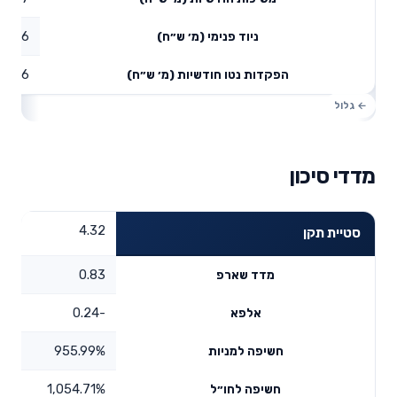
37.86
ניוד פנימי (מ׳ ש״ח)
44.96
הפקדות נטו חודשיות (מ׳ ש״ח)
מדדי סיכון
4.32
סטיית תקן
0.83
מדד שארפ
-0.24
אלפא
955.99%
חשיפה למניות
1,054.71%
חשיפה לחו״ל