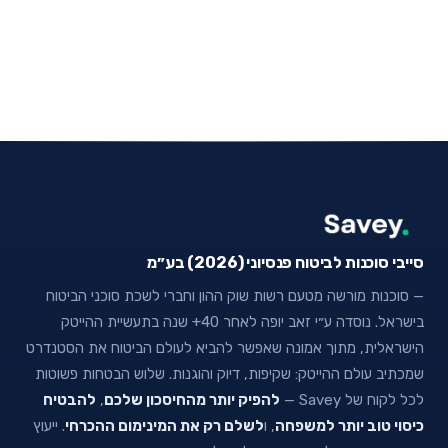
סייבי סוכנות לביטוח פנסיוני (2026) בע״מ
— סוכנות מורשה מטעם רשות שוק ההון וחברי לשכת סוכני הביטוח
בישראל. נוסדה ע״י זאב יופה לאחר 40+ שנה בתעשיית ההייטק
הישראלית, מתוך אמונה שאפשר להביא לעולם הביטוח את הסטנדרט
שמכתיב עולם ההייטק: שקיפות, דיוק והוגנות. שלוש הבטחות פשוטות
לכל לקוח של Savey —
להפיק יותר מהחיסכון שלכם
,
להבטיח
כיסוי טוב יותר למשפחה
, ו
לשלם רק את המינימום ההכרחי
. ייעוץ