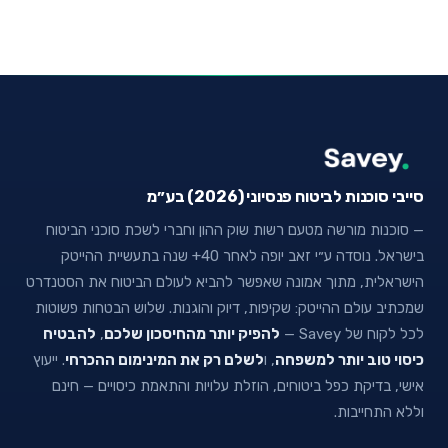
סייבי סוכנות לביטוח פנסיוני (2026) בע״מ
— סוכנות מורשה מטעם רשות שוק ההון וחברי לשכת סוכני הביטוח
בישראל. נוסדה ע״י זאב יופה לאחר 40+ שנה בתעשיית ההייטק
הישראלית, מתוך אמונה שאפשר להביא לעולם הביטוח את הסטנדרט
שמכתיב עולם ההייטק: שקיפות, דיוק והוגנות. שלוש הבטחות פשוטות
לכל לקוח של Savey —
להפיק יותר מהחיסכון שלכם
,
להבטיח
כיסוי טוב יותר למשפחה
, ו
לשלם רק את המינימום ההכרחי
. ייעוץ
אישי, בדיקת כפל ביטוחים, הוזלת עלויות והתאמת כיסויים — חינם
וללא התחייבות.