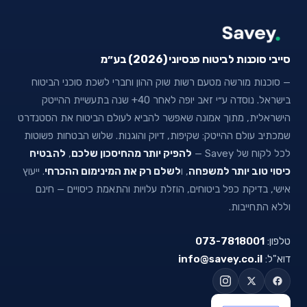
סייבי סוכנות לביטוח פנסיוני (2026) בע״מ
— סוכנות מורשה מטעם רשות שוק ההון וחברי לשכת סוכני הביטוח
בישראל. נוסדה ע״י זאב יופה לאחר 40+ שנה בתעשיית ההייטק
הישראלית, מתוך אמונה שאפשר להביא לעולם הביטוח את הסטנדרט
שמכתיב עולם ההייטק: שקיפות, דיוק והוגנות. שלוש הבטחות פשוטות
לכל לקוח של Savey —
להפיק יותר מהחיסכון שלכם
,
להבטיח
כיסוי טוב יותר למשפחה
, ו
לשלם רק את המינימום ההכרחי
. ייעוץ
אישי, בדיקת כפל ביטוחים, הוזלת עלויות והתאמת כיסויים — חינם
וללא התחייבות.
טלפון:
073-7818001
דוא"ל:
info@savey.co.il