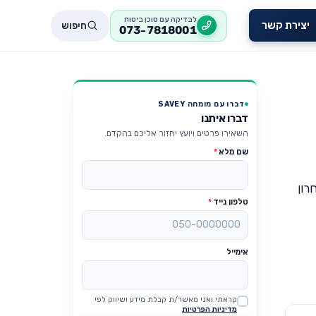
לבדיקה עם סוכן ביטוח
חיפוש
יצירת קשר
073-7818001
דברו עם מומחה SAVEY
דברו איתנו
השאירו פרטים ויועץ יחזור אליכם בהקדם.
שם מלא
*
רון
טלפון נייד
*
אימייל
קראתי ואני מאשר/ת קבלת מידע ושיווק לפי
Website
מדיניות הפרטיות