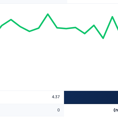
4.37
ח)
0