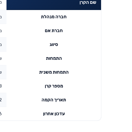
מ
שם הקרן
חברה מנהלת
מ
חברת אם
מ
סיווג
מ
התמחות
ש
התמחות משנית
ש
מספר קרן
8
תאריך הקמה
00
עדכון אחרון
6