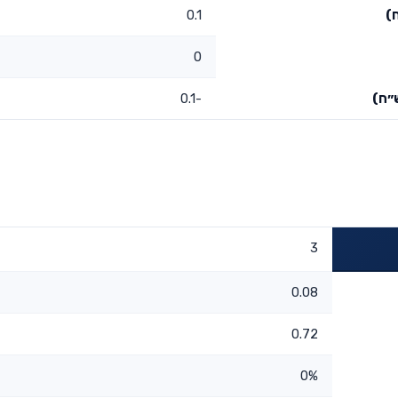
)
0.1
0
״ח)
-0.1
3
0.08
0.72
0%