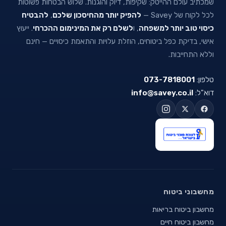
שמכתיב עולם ההייטק: שקיפות, דיוק והוגנות. שלוש הבטחות פשוטות
לכל לקוח של Savey —
להפיק יותר מהחיסכון שלכם
,
להבטיח
כיסוי טוב יותר למשפחה
, ו
לשלם רק את המינימום ההכרחי
. ייעוץ
אישי, בדיקת כפל ביטוחים, הוזלת עלויות והתאמת כיסויים — חינם
וללא התחייבות.
טלפון:
073-7818001
דוא"ל:
info@savey.co.il
מחשבוני ביטוח
מחשבון ביטוח בריאות
מחשבון ביטוח חיים