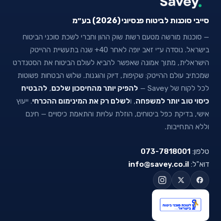
סייבי סוכנות לביטוח פנסיוני (2026) בע״מ
— סוכנות מורשה מטעם רשות שוק ההון וחברי לשכת סוכני הביטוח
בישראל. נוסדה ע״י זאב יופה לאחר 40+ שנה בתעשיית ההייטק
הישראלית, מתוך אמונה שאפשר להביא לעולם הביטוח את הסטנדרט
שמכתיב עולם ההייטק: שקיפות, דיוק והוגנות. שלוש הבטחות פשוטות
לכל לקוח של Savey —
להפיק יותר מהחיסכון שלכם
,
להבטיח
כיסוי טוב יותר למשפחה
, ו
לשלם רק את המינימום ההכרחי
. ייעוץ
אישי, בדיקת כפל ביטוחים, הוזלת עלויות והתאמת כיסויים — חינם
וללא התחייבות.
טלפון:
073-7818001
דוא"ל:
info@savey.co.il