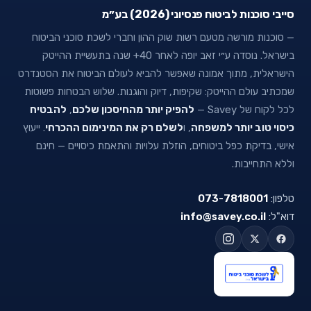
סייבי סוכנות לביטוח פנסיוני (2026) בע״מ
— סוכנות מורשה מטעם רשות שוק ההון וחברי לשכת סוכני הביטוח
בישראל. נוסדה ע״י זאב יופה לאחר 40+ שנה בתעשיית ההייטק
הישראלית, מתוך אמונה שאפשר להביא לעולם הביטוח את הסטנדרט
שמכתיב עולם ההייטק: שקיפות, דיוק והוגנות. שלוש הבטחות פשוטות
לכל לקוח של Savey —
להפיק יותר מהחיסכון שלכם
,
להבטיח
כיסוי טוב יותר למשפחה
, ו
לשלם רק את המינימום ההכרחי
. ייעוץ
אישי, בדיקת כפל ביטוחים, הוזלת עלויות והתאמת כיסויים — חינם
וללא התחייבות.
טלפון:
073-7818001
דוא"ל:
info@savey.co.il