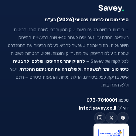
סייבי סוכנות לביטוח פנסיוני (2026) בע״מ
— סוכנות מורשה מטעם רשות שוק ההון וחברי לשכת סוכני הביטוח
בישראל. נוסדה ע״י זאב יופה לאחר 40+ שנה בתעשיית ההייטק
הישראלית, מתוך אמונה שאפשר להביא לעולם הביטוח את הסטנדרט
שמכתיב עולם ההייטק: שקיפות, דיוק והוגנות. שלוש הבטחות פשוטות
לכל לקוח של Savey —
להפיק יותר מהחיסכון שלכם
,
להבטיח
כיסוי טוב יותר למשפחה
, ו
לשלם רק את המינימום ההכרחי
. ייעוץ
אישי, בדיקת כפל ביטוחים, הוזלת עלויות והתאמת כיסויים — חינם
וללא התחייבות.
טלפון:
073-7818001
דוא"ל:
info@savey.co.il