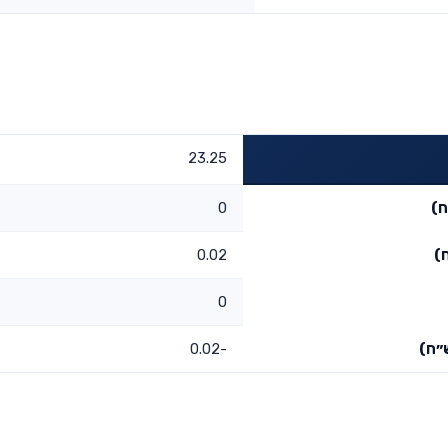
23.25
ח)
0
)
0.02
0
״ח)
-0.02