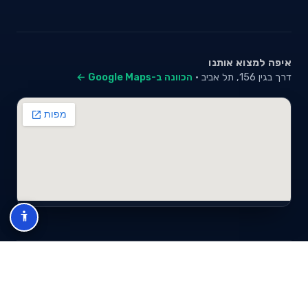
איפה למצוא אותנו
דרך בגין 156, תל אביב ·
הכוונה ב-Google Maps ←
© 2026 סייבי סוכנות לביטוח פנסיוני (2026) בע"מ · ח.פ 517280681 ·
כל הזכויות שמורות
תנאי שימוש
מדיניות פרטיות
מפת אתר