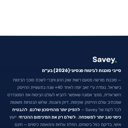
סייבי סוכנות לביטוח פנסיוני (2026) בע״מ
— סוכנות מורשה מטעם רשות שוק ההון וחברי לשכת סוכני הביטוח
בישראל. נוסדה ע״י זאב יופה לאחר 40+ שנה בתעשיית ההייטק
הישראלית, מתוך אמונה שאפשר להביא לעולם הביטוח את הסטנדרט
שמכתיב עולם ההייטק: שקיפות, דיוק והוגנות. שלוש הבטחות פשוטות
לכל לקוח של Savey —
להפיק יותר מהחיסכון שלכם
,
להבטיח
כיסוי טוב יותר למשפחה
, ו
לשלם רק את המינימום ההכרחי
. ייעוץ
אישי, בדיקת כפל ביטוחים, הוזלת עלויות והתאמת כיסויים — חינם