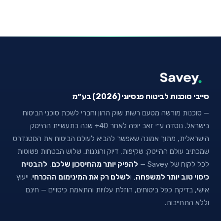
סייבי סוכנות לביטוח פנסיוני (2026) בע״מ
— סוכנות מורשה מטעם רשות שוק ההון וחברי לשכת סוכני הביטוח
בישראל. נוסדה ע״י זאב יופה לאחר 40+ שנה בתעשיית ההייטק
הישראלית, מתוך אמונה שאפשר להביא לעולם הביטוח את הסטנדרט
שמכתיב עולם ההייטק: שקיפות, דיוק והוגנות. שלוש הבטחות פשוטות
לכל לקוח של Savey —
להפיק יותר מהחיסכון שלכם
,
להבטיח
כיסוי טוב יותר למשפחה
, ו
לשלם רק את המינימום ההכרחי
. ייעוץ
אישי, בדיקת כפל ביטוחים, הוזלת עלויות והתאמת כיסויים — חינם
וללא התחייבות.