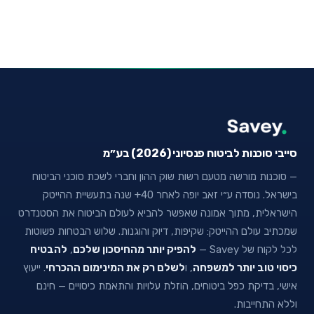
סייבי סוכנות לביטוח פנסיוני (2026) בע״מ
— סוכנות מורשה מטעם רשות שוק ההון וחברי לשכת סוכני הביטוח
בישראל. נוסדה ע״י זאב יופה לאחר 40+ שנה בתעשיית ההייטק
הישראלית, מתוך אמונה שאפשר להביא לעולם הביטוח את הסטנדרט
שמכתיב עולם ההייטק: שקיפות, דיוק והוגנות. שלוש הבטחות פשוטות
לכל לקוח של Savey —
להפיק יותר מהחיסכון שלכם
,
להבטיח
כיסוי טוב יותר למשפחה
, ו
לשלם רק את המינימום ההכרחי
. ייעוץ
אישי, בדיקת כפל ביטוחים, הוזלת עלויות והתאמת כיסויים — חינם
וללא התחייבות.