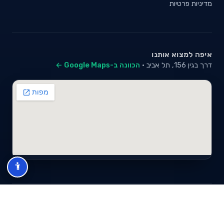
מדיניות פרטיות
איפה למצוא אותנו
דרך בגין 156, תל אביב ·
הכוונה ב-Google Maps ←
© 2026 סייבי סוכנות לביטוח פנסיוני (2026) בע"מ · ח.פ 517280681 ·
כל הזכויות שמורות