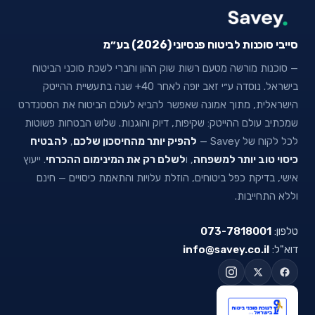
סייבי סוכנות לביטוח פנסיוני (2026) בע״מ
— סוכנות מורשה מטעם רשות שוק ההון וחברי לשכת סוכני הביטוח
בישראל. נוסדה ע״י זאב יופה לאחר 40+ שנה בתעשיית ההייטק
הישראלית, מתוך אמונה שאפשר להביא לעולם הביטוח את הסטנדרט
שמכתיב עולם ההייטק: שקיפות, דיוק והוגנות. שלוש הבטחות פשוטות
לכל לקוח של Savey —
להפיק יותר מהחיסכון שלכם
,
להבטיח
כיסוי טוב יותר למשפחה
, ו
לשלם רק את המינימום ההכרחי
. ייעוץ
אישי, בדיקת כפל ביטוחים, הוזלת עלויות והתאמת כיסויים — חינם
וללא התחייבות.
טלפון:
073-7818001
דוא"ל:
info@savey.co.il