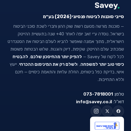
סייבי סוכנות לביטוח פנסיוני (2026) בע״מ
— סוכנות מורשה מטעם רשות שוק ההון וחברי לשכת סוכני הביטוח
בישראל. נוסדה ע״י זאב יופה לאחר 40+ שנה בתעשיית ההייטק
הישראלית, מתוך אמונה שאפשר להביא לעולם הביטוח את הסטנדרט
שמכתיב עולם ההייטק: שקיפות, דיוק והוגנות. שלוש הבטחות פשוטות
לכל לקוח של Savey —
להפיק יותר מהחיסכון שלכם
,
להבטיח
כיסוי טוב יותר למשפחה
, ו
לשלם רק את המינימום ההכרחי
. ייעוץ
אישי, בדיקת כפל ביטוחים, הוזלת עלויות והתאמת כיסויים — חינם
וללא התחייבות.
טלפון:
073-7818001
דוא"ל:
info@savey.co.il