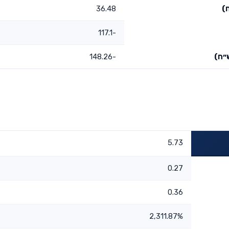
)
36.48
-117.1
״ח)
-148.26
5.73
0.27
0.36
2,311.87%