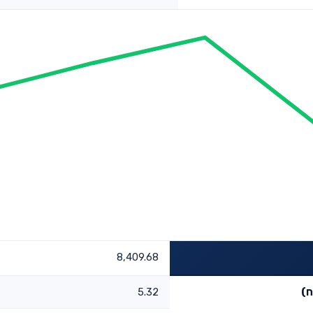
8,409.68
ח)
5.32