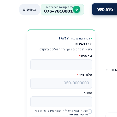
לבדיקה עם סוכן ביטוח
חיפוש
יצירת קשר
073-7818001
דברו עם מומחה SAVEY
דברו איתנו
השאירו פרטים ויועץ יחזור אליכם בהקדם.
שם מלא
*
חודשי
טלפון נייד
*
אימייל
קראתי ואני מאשר/ת קבלת מידע ושיווק לפי
Website
מדיניות הפרטיות