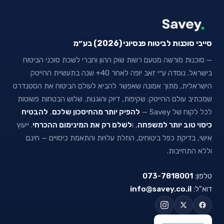
סייבי סוכנות לביטוח פנסיוני (2026) בע״מ
— סוכנות מורשה מטעם רשות שוק ההון וחברי לשכת סוכני הביטוח
בישראל. נוסדה ע״י זאב יופה לאחר 40+ שנה בתעשיית ההייטק
הישראלית, מתוך אמונה שאפשר להביא לעולם הביטוח את הסטנדרט
שמכתיב עולם ההייטק: שקיפות, דיוק והוגנות. שלוש הבטחות פשוטות
לכל לקוח של Savey —
להפיק יותר מהחיסכון שלכם
,
להבטיח
כיסוי טוב יותר למשפחה
, ו
לשלם רק את המינימום ההכרחי
. ייעוץ
אישי, בדיקת כפל ביטוחים, הוזלת עלויות והתאמת כיסויים — חינם
וללא התחייבות.
טלפון:
073-7818001
דוא"ל:
info@savey.co.il