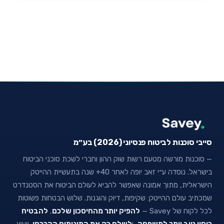
סייבי סוכנות לביטוח פנסיוני (2026) בע״מ
— סוכנות מורשה מטעם רשות שוק ההון וחברי לשכת סוכני הביטוח
בישראל. נוסדה ע״י זאב יופה לאחר 40+ שנה בתעשיית ההייטק
הישראלית, מתוך אמונה שאפשר להביא לעולם הביטוח את הסטנדרט
שמכתיב עולם ההייטק: שקיפות, דיוק והוגנות. שלוש הבטחות פשוטות
לכל לקוח של Savey —
להפיק יותר מהחיסכון שלכם
,
להבטיח
כיסוי טוב יותר למשפחה
, ו
לשלם רק את המינימום ההכרחי
. ייעוץ