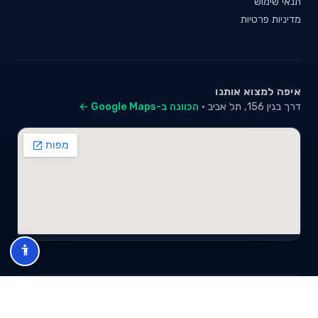
תנאי שימוש
מדיניות פרטיות
איפה למצוא אותנו
דרך בגין 156, תל אביב ·
הכוונה ב-Google Maps ←
© 2026 סייבי סוכנות לביטוח פנסיוני (2026) בע"מ · ח.פ 517280681 ·
כל הזכויות שמורות