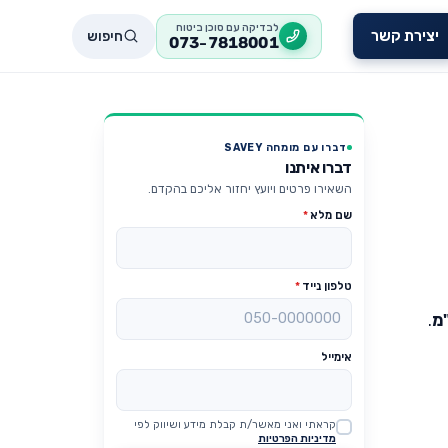
לבדיקה עם סוכן ביטוח
חיפוש
יצירת קשר
073-7818001
דברו עם מומחה SAVEY
דברו איתנו
השאירו פרטים ויועץ יחזור אליכם בהקדם.
שם מלא
*
טלפון נייד
*
"מ
.
אימייל
קראתי ואני מאשר/ת קבלת מידע ושיווק לפי
Website
מדיניות הפרטיות