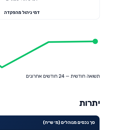
דמי ניהול מהפקדה
תשואה חודשית — 24 חודשים אחרונים
יתרות
סך נכסים מנוהלים (מ׳ ש״ח)