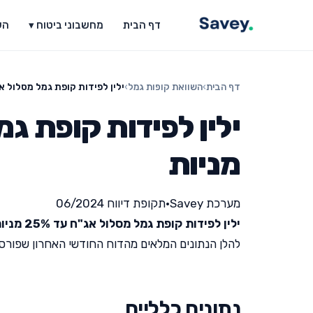
דף הבית
מחשבוני ביטוח ▾
הש
דף הבית
›
השוואת קופות גמל
›
ילין לפידות קופת גמל מסלול אג"ח עד 
מניות
מערכת Savey
•
תקופת דיווח 06/2024
ילין לפידות קופת גמל מסלול אג"ח עד 25% מניות
להלן הנתונים המלאים מהדוח החודשי האחרון שפורסם על י
נתונים כלליים