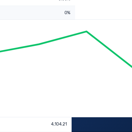
0%
4,104.21