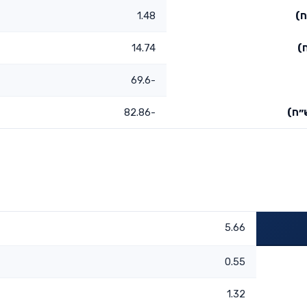
ח)
1.48
)
14.74
-69.6
״ח)
-82.86
5.66
0.55
1.32