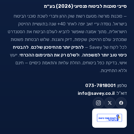
סייבי סוכנות לביטוח פנסיוני (2026) בע״מ
— סוכנות מורשה מטעם רשות שוק ההון וחברי לשכת סוכני הביטוח
בישראל. נוסדה ע״י זאב יופה לאחר 40+ שנה בתעשיית ההייטק
הישראלית, מתוך אמונה שאפשר להביא לעולם הביטוח את הסטנדרט
שמכתיב עולם ההייטק: שקיפות, דיוק והוגנות. שלוש הבטחות פשוטות
לכל לקוח של Savey —
להפיק יותר מהחיסכון שלכם
,
להבטיח
כיסוי טוב יותר למשפחה
, ו
לשלם רק את המינימום ההכרחי
. ייעוץ
אישי, בדיקת כפל ביטוחים, הוזלת עלויות והתאמת כיסויים — חינם
וללא התחייבות.
טלפון:
073-7818001
דוא"ל:
info@savey.co.il