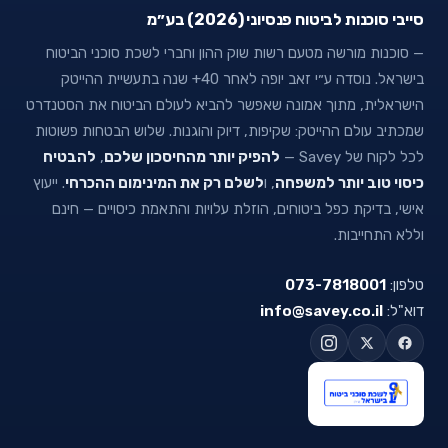
סייבי סוכנות לביטוח פנסיוני (2026) בע״מ
— סוכנות מורשה מטעם רשות שוק ההון וחברי לשכת סוכני הביטוח
בישראל. נוסדה ע״י זאב יופה לאחר 40+ שנה בתעשיית ההייטק
הישראלית, מתוך אמונה שאפשר להביא לעולם הביטוח את הסטנדרט
שמכתיב עולם ההייטק: שקיפות, דיוק והוגנות. שלוש הבטחות פשוטות
לכל לקוח של Savey —
להפיק יותר מהחיסכון שלכם
,
להבטיח
כיסוי טוב יותר למשפחה
, ו
לשלם רק את המינימום ההכרחי
. ייעוץ
אישי, בדיקת כפל ביטוחים, הוזלת עלויות והתאמת כיסויים — חינם
וללא התחייבות.
טלפון:
073-7818001
דוא"ל:
info@savey.co.il