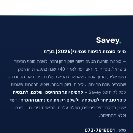
סייבי סוכנות לביטוח פנסיוני (2026) בע״מ
— סוכנות מורשה מטעם רשות שוק ההון וחברי לשכת סוכני הביטוח
בישראל. נוסדה ע״י זאב יופה לאחר 40+ שנה בתעשיית ההייטק
הישראלית, מתוך אמונה שאפשר להביא לעולם הביטוח את הסטנדרט
שמכתיב עולם ההייטק: שקיפות, דיוק והוגנות. שלוש הבטחות פשוטות
לכל לקוח של Savey —
להפיק יותר מהחיסכון שלכם
,
להבטיח
כיסוי טוב יותר למשפחה
, ו
לשלם רק את המינימום ההכרחי
. ייעוץ
אישי, בדיקת כפל ביטוחים, הוזלת עלויות והתאמת כיסויים — חינם
וללא התחייבות.
טלפון:
073-7818001