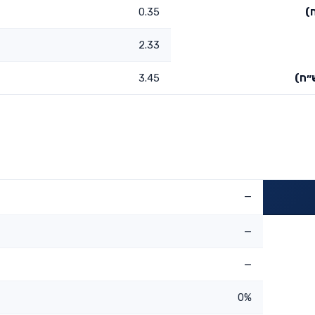
)
0.35
2.33
״ח)
3.45
—
—
—
0%