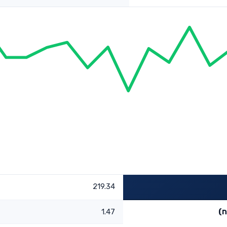
219.34
ח)
1.47