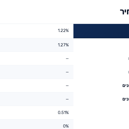
יר
1.22%
1.27%
—
—
—
—
0.51%
0%