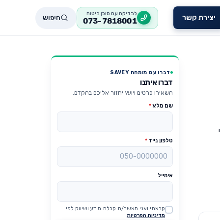
לבדיקה עם סוכן ביטוח
חיפוש
יצירת קשר
073-7818001
דברו עם מומחה SAVEY
דברו איתנו
השאירו פרטים ויועץ יחזור אליכם בהקדם.
שם מלא
*
טלפון נייד
*
אימייל
קראתי ואני מאשר/ת קבלת מידע ושיווק לפי
Website
מדיניות הפרטיות