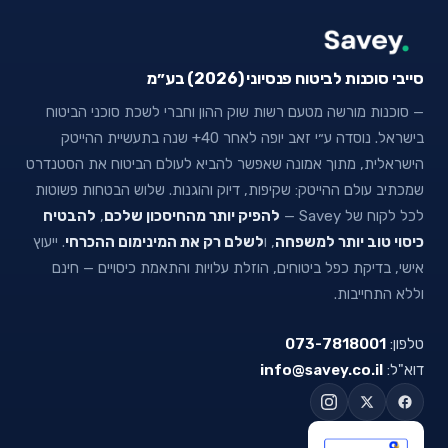
סייבי סוכנות לביטוח פנסיוני (2026) בע״מ
— סוכנות מורשה מטעם רשות שוק ההון וחברי לשכת סוכני הביטוח
בישראל. נוסדה ע״י זאב יופה לאחר 40+ שנה בתעשיית ההייטק
הישראלית, מתוך אמונה שאפשר להביא לעולם הביטוח את הסטנדרט
שמכתיב עולם ההייטק: שקיפות, דיוק והוגנות. שלוש הבטחות פשוטות
לכל לקוח של Savey —
להפיק יותר מהחיסכון שלכם
,
להבטיח
כיסוי טוב יותר למשפחה
, ו
לשלם רק את המינימום ההכרחי
. ייעוץ
אישי, בדיקת כפל ביטוחים, הוזלת עלויות והתאמת כיסויים — חינם
וללא התחייבות.
טלפון:
073-7818001
דוא"ל:
info@savey.co.il