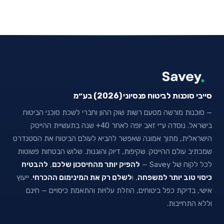
סייבי סוכנות לביטוח פנסיוני (2026) בע״מ
— סוכנות מורשה מטעם רשות שוק ההון וחברי לשכת סוכני הביטוח
בישראל. נוסדה ע״י זאב יופה לאחר 40+ שנה בתעשיית ההייטק
הישראלית, מתוך אמונה שאפשר להביא לעולם הביטוח את הסטנדרט
שמכתיב עולם ההייטק: שקיפות, דיוק והוגנות. שלוש הבטחות פשוטות
לכל לקוח של Savey —
להפיק יותר מהחיסכון שלכם
,
להבטיח
כיסוי טוב יותר למשפחה
, ו
לשלם רק את המינימום ההכרחי
. ייעוץ
אישי, בדיקת כפל ביטוחים, הוזלת עלויות והתאמת כיסויים — חינם
וללא התחייבות.