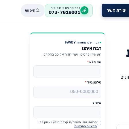
לבדיקה עם סוכן ביטוח
חיפוש
יצירת קשר
073-7818001
דברו עם מומחה SAVEY
דברו איתנו
השאירו פרטים ויועץ יחזור אליכם בהקדם.
שם מלא
*
ונים
טלפון נייד
*
אימייל
קראתי ואני מאשר/ת קבלת מידע ושיווק לפי
Website
מדיניות הפרטיות