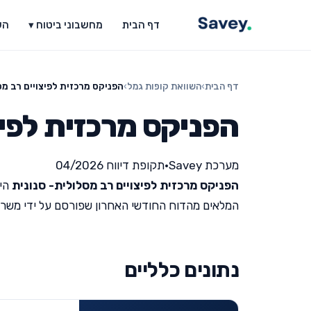
דף הבית
מחשבוני ביטוח ▾
הש
דף הבית
›
השוואת קופות גמל
›
הפניקס מרכזית לפיצויים רב מס
הפניקס מרכזית לפיצ
מערכת Savey
•
תקופת דיווח 04/2026
הפניקס מרכזית לפיצויים רב מסלולית- סנונית
היא
המלאים מהדוח החודשי האחרון שפורסם על ידי משרד האוצר 
נתונים כלליים