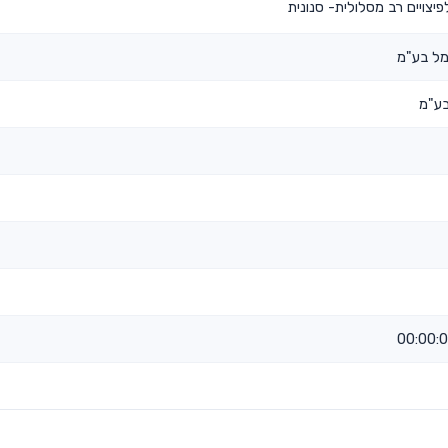
יצויים רב מסלולית- סנונית
מל בע"מ
בע"מ