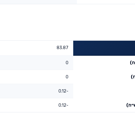
83.87
ח)
0
)
0
-0.12
״ח)
-0.12