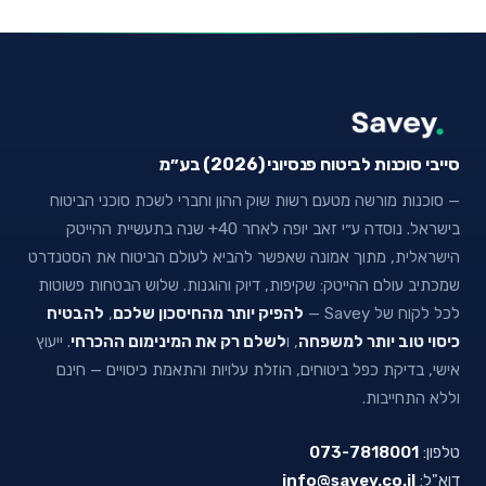
סייבי סוכנות לביטוח פנסיוני (2026) בע״מ
— סוכנות מורשה מטעם רשות שוק ההון וחברי לשכת סוכני הביטוח
בישראל. נוסדה ע״י זאב יופה לאחר 40+ שנה בתעשיית ההייטק
הישראלית, מתוך אמונה שאפשר להביא לעולם הביטוח את הסטנדרט
שמכתיב עולם ההייטק: שקיפות, דיוק והוגנות. שלוש הבטחות פשוטות
לכל לקוח של Savey —
להפיק יותר מהחיסכון שלכם
,
להבטיח
כיסוי טוב יותר למשפחה
, ו
לשלם רק את המינימום ההכרחי
. ייעוץ
אישי, בדיקת כפל ביטוחים, הוזלת עלויות והתאמת כיסויים — חינם
וללא התחייבות.
טלפון:
073-7818001
דוא"ל:
info@savey.co.il