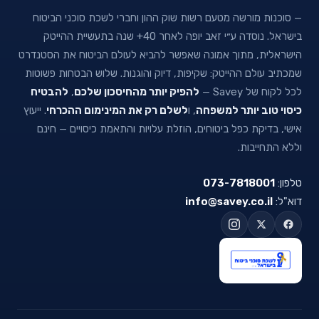
— סוכנות מורשה מטעם רשות שוק ההון וחברי לשכת סוכני הביטוח
בישראל. נוסדה ע״י זאב יופה לאחר 40+ שנה בתעשיית ההייטק
הישראלית, מתוך אמונה שאפשר להביא לעולם הביטוח את הסטנדרט
שמכתיב עולם ההייטק: שקיפות, דיוק והוגנות. שלוש הבטחות פשוטות
לכל לקוח של Savey —
להפיק יותר מהחיסכון שלכם
,
להבטיח
כיסוי טוב יותר למשפחה
, ו
לשלם רק את המינימום ההכרחי
. ייעוץ
אישי, בדיקת כפל ביטוחים, הוזלת עלויות והתאמת כיסויים — חינם
וללא התחייבות.
טלפון:
073-7818001
דוא"ל:
info@savey.co.il