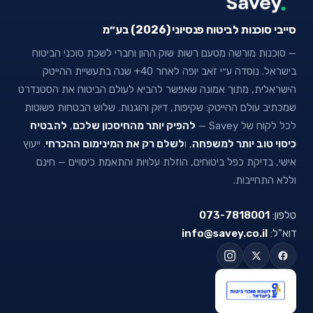
סייבי סוכנות לביטוח פנסיוני (2026) בע״מ
— סוכנות מורשה מטעם רשות שוק ההון וחברי לשכת סוכני הביטוח
בישראל. נוסדה ע״י זאב יופה לאחר 40+ שנה בתעשיית ההייטק
הישראלית, מתוך אמונה שאפשר להביא לעולם הביטוח את הסטנדרט
שמכתיב עולם ההייטק: שקיפות, דיוק והוגנות. שלוש הבטחות פשוטות
לכל לקוח של Savey —
להפיק יותר מהחיסכון שלכם
,
להבטיח
כיסוי טוב יותר למשפחה
, ו
לשלם רק את המינימום ההכרחי
. ייעוץ
אישי, בדיקת כפל ביטוחים, הוזלת עלויות והתאמת כיסויים — חינם
וללא התחייבות.
טלפון:
073-7818001
דוא"ל:
info@savey.co.il