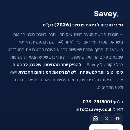
סייבי סוכנות לביטוח פנסיוני (2026) בע״מ
— סוכנות מורשה מטעם רשות שוק ההון וחברי לשכת סוכני הביטוח
בישראל. נוסדה ע״י זאב יופה לאחר 40+ שנה בתעשיית ההייטק
הישראלית, מתוך אמונה שאפשר להביא לעולם הביטוח את הסטנדרט
שמכתיב עולם ההייטק: שקיפות, דיוק והוגנות. שלוש הבטחות פשוטות
לכל לקוח של Savey —
להפיק יותר מהחיסכון שלכם
,
להבטיח
כיסוי טוב יותר למשפחה
, ו
לשלם רק את המינימום ההכרחי
. ייעוץ
אישי, בדיקת כפל ביטוחים, הוזלת עלויות והתאמת כיסויים — חינם
וללא התחייבות.
טלפון:
073-7818001
דוא"ל:
info@savey.co.il