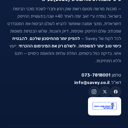
— סוכנות מורשה מטעם רשות שוק ההון וחברי לשכת סוכני הביטוח
בישראל. נוסדה ע״י זאב יופה לאחר 40+ שנה בתעשיית ההייטק
הישראלית, מתוך אמונה שאפשר להביא לעולם הביטוח את הסטנדרט
שמכתיב עולם ההייטק: שקיפות, דיוק והוגנות. שלוש הבטחות פשוטות
לכל לקוח של Savey —
להפיק יותר מהחיסכון שלכם
,
להבטיח
כיסוי טוב יותר למשפחה
, ו
לשלם רק את המינימום ההכרחי
. ייעוץ
אישי, בדיקת כפל ביטוחים, הוזלת עלויות והתאמת כיסויים — חינם
וללא התחייבות.
טלפון:
073-7818001
דוא"ל:
info@savey.co.il