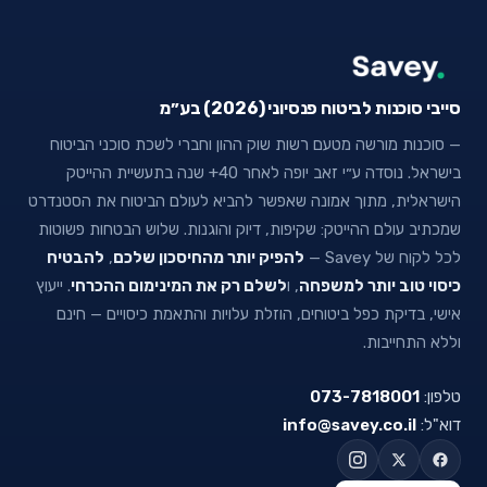
סייבי סוכנות לביטוח פנסיוני (2026) בע״מ
— סוכנות מורשה מטעם רשות שוק ההון וחברי לשכת סוכני הביטוח
בישראל. נוסדה ע״י זאב יופה לאחר 40+ שנה בתעשיית ההייטק
הישראלית, מתוך אמונה שאפשר להביא לעולם הביטוח את הסטנדרט
שמכתיב עולם ההייטק: שקיפות, דיוק והוגנות. שלוש הבטחות פשוטות
לכל לקוח של Savey —
להפיק יותר מהחיסכון שלכם
,
להבטיח
כיסוי טוב יותר למשפחה
, ו
לשלם רק את המינימום ההכרחי
. ייעוץ
אישי, בדיקת כפל ביטוחים, הוזלת עלויות והתאמת כיסויים — חינם
וללא התחייבות.
טלפון:
073-7818001
דוא"ל:
info@savey.co.il