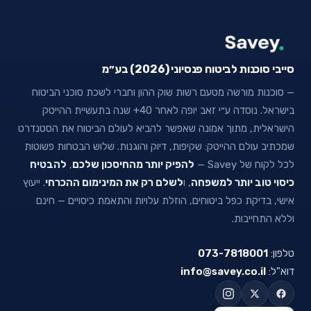
סייבי סוכנות לביטוח פנסיוני (2026) בע״מ
— סוכנות מורשה מטעם רשות שוק ההון וחברי לשכת סוכני הביטוח
בישראל. נוסדה ע״י זאב יופה לאחר 40+ שנה בתעשיית ההייטק
הישראלית, מתוך אמונה שאפשר להביא לעולם הביטוח את הסטנדרט
שמכתיב עולם ההייטק: שקיפות, דיוק והוגנות. שלוש הבטחות פשוטות
לכל לקוח של Savey —
להפיק יותר מהחיסכון שלכם
,
להבטיח
כיסוי טוב יותר למשפחה
, ו
לשלם רק את המינימום ההכרחי
. ייעוץ
אישי, בדיקת כפל ביטוחים, הוזלת עלויות והתאמת כיסויים — חינם
וללא התחייבות.
טלפון:
073-7818001
דוא"ל:
info@savey.co.il