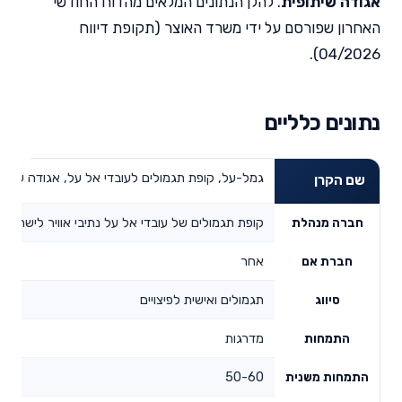
אגודה שיתופית
. להלן הנתונים המלאים מהדוח החודשי
האחרון שפורסם על ידי משרד האוצר (תקופת דיווח
04/2026).
נתונים כלליים
גמל-על, קופת תגמולים לעובדי אל על, אגודה שיתופית ב
שם הקרן
קופת תגמולים של עובדי אל על נתיבי אוויר לישראל 
חברה מנהלת
אחר
חברת אם
תגמולים ואישית לפיצויים
סיווג
מדרגות
התמחות
50-60
התמחות משנית