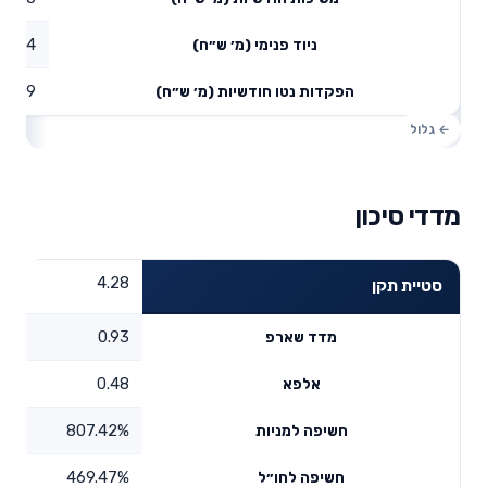
39.74
ניוד פנימי (מ׳ ש״ח)
44.79
הפקדות נטו חודשיות (מ׳ ש״ח)
מדדי סיכון
4.28
סטיית תקן
0.93
מדד שארפ
0.48
אלפא
807.42%
חשיפה למניות
469.47%
חשיפה לחו״ל