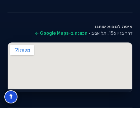
איפה למצוא אותנו
דרך בגין 156, תל אביב ·
הכוונה ב-Google Maps ←
© 2026 סייבי סוכנות לביטוח פנסיוני (2026) בע"מ · ח.פ 517280681 ·
כל הזכויות שמורות
תנאי שימוש
מדיניות פרטיות
מפת אתר