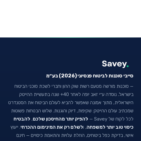
סייבי סוכנות לביטוח פנסיוני (2026) בע״מ
— סוכנות מורשה מטעם רשות שוק ההון וחברי לשכת סוכני הביטוח
בישראל. נוסדה ע״י זאב יופה לאחר 40+ שנה בתעשיית ההייטק
הישראלית, מתוך אמונה שאפשר להביא לעולם הביטוח את הסטנדרט
שמכתיב עולם ההייטק: שקיפות, דיוק והוגנות. שלוש הבטחות פשוטות
לכל לקוח של Savey —
להפיק יותר מהחיסכון שלכם
,
להבטיח
כיסוי טוב יותר למשפחה
, ו
לשלם רק את המינימום ההכרחי
. ייעוץ
אישי, בדיקת כפל ביטוחים, הוזלת עלויות והתאמת כיסויים — חינם