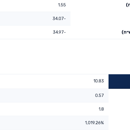
)
1.55
-34.07
״ח)
-34.97
10.83
0.57
1.8
1,019.26%