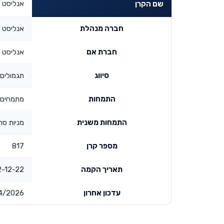
אנליסט ג
שם הקרן
חברה מנהלת
אנליסט ק
חברת אם
אנליסט ש
סיווג
תגמולים 
התמחות
מתמחים 
התמחות משנית
מניות סח
מספר קרן
817
תאריך הקמה
-22 00:00:00
עדכון אחרון
4/2026