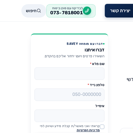
לבדיקה עם סוכן ביטוח
חיפוש
יצירת קשר
073-7818001
דברו עם מומחה SAVEY
דברו איתנו
השאירו פרטים ויועץ יחזור אליכם בהקדם.
שם מלא
*
שי
טלפון נייד
*
אימייל
קראתי ואני מאשר/ת קבלת מידע ושיווק לפי
Website
מדיניות הפרטיות