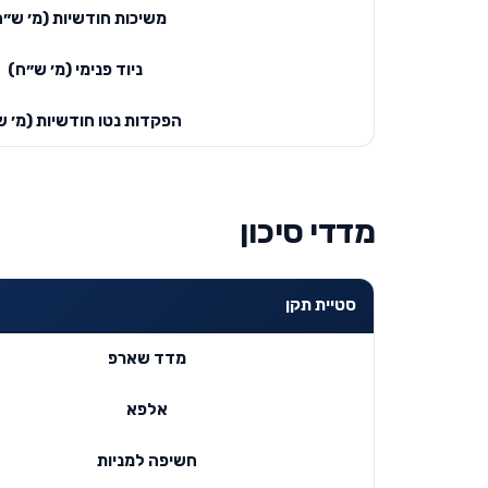
משיכות חודשיות (מ׳ ש״ח
ניוד פנימי (מ׳ ש״ח)
הפקדות נטו חודשיות (מ׳ ש
מדדי סיכון
סטיית תקן
מדד שארפ
אלפא
חשיפה למניות