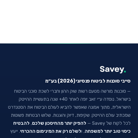
סייבי סוכנות לביטוח פנסיוני (2026) בע״מ
— סוכנות מורשה מטעם רשות שוק ההון וחברי לשכת סוכני הביטוח
בישראל. נוסדה ע״י זאב יופה לאחר 40+ שנה בתעשיית ההייטק
הישראלית, מתוך אמונה שאפשר להביא לעולם הביטוח את הסטנדרט
שמכתיב עולם ההייטק: שקיפות, דיוק והוגנות. שלוש הבטחות פשוטות
לכל לקוח של Savey —
להפיק יותר מהחיסכון שלכם
,
להבטיח
כיסוי טוב יותר למשפחה
, ו
לשלם רק את המינימום ההכרחי
. ייעוץ