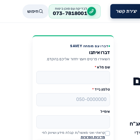
לבדיקה עם סוכן ביטוח
חיפוש
יצירת קשר
073-7818001
דברו עם מומחה SAVEY
דברו איתנו
השאירו פרטים ויועץ יחזור אליכם בהקדם.
שם מלא
*
ם
טלפון נייד
*
אימייל
אג"ח
די
קראתי ואני מאשר/ת קבלת מידע ושיווק לפי
Website
מדיניות הפרטיות