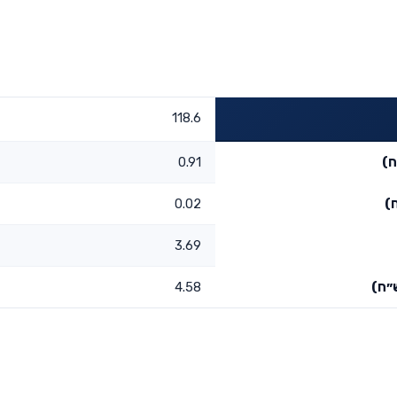
118.6
ח)
0.91
)
0.02
3.69
״ח)
4.58