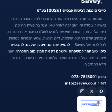
סייבי סוכנות לביטוח פנסיוני (2026) בע״מ
— סוכנות מורשה מטעם רשות שוק ההון וחברי לשכת סוכני הביטוח
בישראל. נוסדה ע״י זאב יופה לאחר 40+ שנה בתעשיית ההייטק
הישראלית, מתוך אמונה שאפשר להביא לעולם הביטוח את הסטנדרט
שמכתיב עולם ההייטק: שקיפות, דיוק והוגנות. שלוש הבטחות פשוטות
לכל לקוח של Savey —
להפיק יותר מהחיסכון שלכם
,
להבטיח
כיסוי טוב יותר למשפחה
, ו
לשלם רק את המינימום ההכרחי
. ייעוץ
אישי, בדיקת כפל ביטוחים, הוזלת עלויות והתאמת כיסויים — חינם
וללא התחייבות.
טלפון:
073-7818001
דוא"ל:
info@savey.co.il