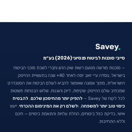
סייבי סוכנות לביטוח פנסיוני (2026) בע״מ
— סוכנות מורשה מטעם רשות שוק ההון וחברי לשכת סוכני הביטוח
בישראל. נוסדה ע״י זאב יופה לאחר 40+ שנה בתעשיית ההייטק
הישראלית, מתוך אמונה שאפשר להביא לעולם הביטוח את הסטנדרט
שמכתיב עולם ההייטק: שקיפות, דיוק והוגנות. שלוש הבטחות פשוטות
לכל לקוח של Savey —
להפיק יותר מהחיסכון שלכם
,
להבטיח
כיסוי טוב יותר למשפחה
, ו
לשלם רק את המינימום ההכרחי
. ייעוץ
אישי, בדיקת כפל ביטוחים, הוזלת עלויות והתאמת כיסויים — חינם
וללא התחייבות.