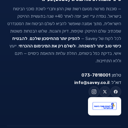
— סוכנות מורשה מטעם רשות שוק ההון וחברי לשכת סוכני הביטוח
בישראל. נוסדה ע״י זאב יופה לאחר 40+ שנה בתעשיית ההייטק
הישראלית, מתוך אמונה שאפשר להביא לעולם הביטוח את הסטנדרט
שמכתיב עולם ההייטק: שקיפות, דיוק והוגנות. שלוש הבטחות פשוטות
לכל לקוח של Savey —
להפיק יותר מהחיסכון שלכם
,
להבטיח
כיסוי טוב יותר למשפחה
, ו
לשלם רק את המינימום ההכרחי
. ייעוץ
אישי, בדיקת כפל ביטוחים, הוזלת עלויות והתאמת כיסויים — חינם
וללא התחייבות.
טלפון:
073-7818001
דוא"ל:
info@savey.co.il