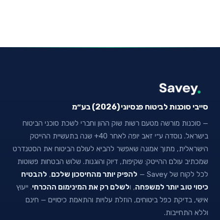
סייבי סוכנות לביטוח פנסיוני (2026) בע״מ
— סוכנות מורשה מטעם רשות שוק ההון וחברי לשכת סוכני הביטוח
בישראל. נוסדה ע״י זאב יופה לאחר 40+ שנה בתעשיית ההייטק
הישראלית, מתוך אמונה שאפשר להביא לעולם הביטוח את הסטנדרט
שמכתיב עולם ההייטק: שקיפות, דיוק והוגנות. שלוש הבטחות פשוטות
לכל לקוח של Savey —
להפיק יותר מהחיסכון שלכם
,
להבטיח
כיסוי טוב יותר למשפחה
, ו
לשלם רק את המינימום ההכרחי
. ייעוץ
אישי, בדיקת כפל ביטוחים, הוזלת עלויות והתאמת כיסויים — חינם
וללא התחייבות.