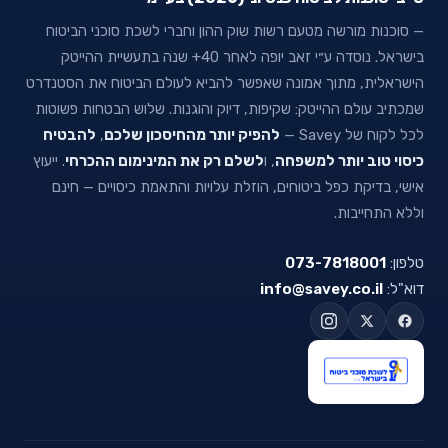
— סוכנות מורשה מטעם רשות שוק ההון וחברי לשכת סוכני הביטוח
בישראל. נוסדה ע״י זאב יופה לאחר 40+ שנה בתעשיית ההייטק
הישראלית, מתוך אמונה שאפשר להביא לעולם הביטוח את הסטנדרט
שמכתיב עולם ההייטק: שקיפות, דיוק והוגנות. שלוש הבטחות פשוטות
לכל לקוח של Savey —
להפיק יותר מהחיסכון שלכם
,
להבטיח
כיסוי טוב יותר למשפחה
, ו
לשלם רק את המינימום ההכרחי
. ייעוץ
אישי, בדיקת כפל ביטוחים, הוזלת עלויות והתאמת כיסויים — חינם
וללא התחייבות.
טלפון:
073-7818001
דוא"ל:
info@savey.co.il