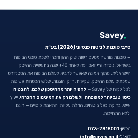
סייבי סוכנות לביטוח פנסיוני (2026) בע״מ
— סוכנות מורשה מטעם רשות שוק ההון וחברי לשכת סוכני הביטוח
בישראל. נוסדה ע״י זאב יופה לאחר 40+ שנה בתעשיית ההייטק
הישראלית, מתוך אמונה שאפשר להביא לעולם הביטוח את הסטנדרט
שמכתיב עולם ההייטק: שקיפות, דיוק והוגנות. שלוש הבטחות פשוטות
לכל לקוח של Savey —
להפיק יותר מהחיסכון שלכם
,
להבטיח
כיסוי טוב יותר למשפחה
, ו
לשלם רק את המינימום ההכרחי
. ייעוץ
אישי, בדיקת כפל ביטוחים, הוזלת עלויות והתאמת כיסויים — חינם
וללא התחייבות.
טלפון:
073-7818001
דוא"ל:
info@savey.co.il